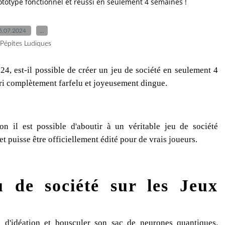
rototype fonctionnel et réussi en seulement 4 semaines !
5.07.2024
…
 Pépites Ludiques
24, est-il possible de créer un jeu de société en seulement 4
ri complètement farfelu et joyeusement dingue.
n il est possible d'aboutir à un véritable jeu de société
et puisse être officiellement édité pour de vrais joueurs.
 de société sur les Jeux
s d'idéation et bousculer son sac de neurones quantiques.