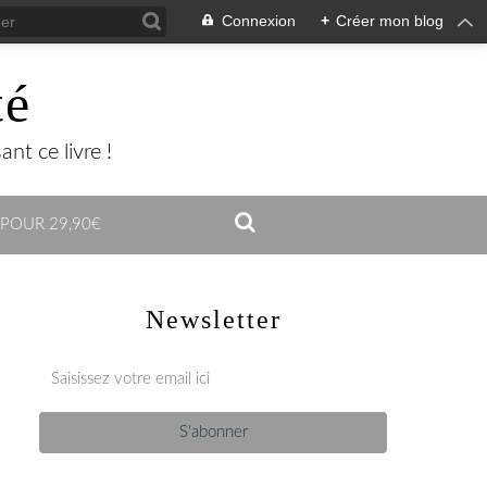
Connexion
+
Créer mon blog
té
nt ce livre !
 POUR 29,90€
Newsletter