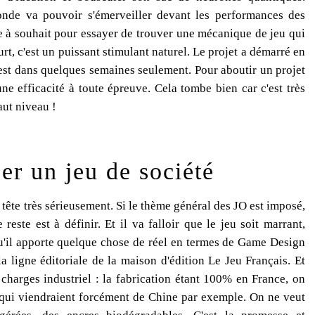
onde va pouvoir s'émerveiller devant les performances des
e à souhait pour essayer de trouver une mécanique de jeu qui
rt, c'est un puissant stimulant naturel. Le projet a démarré en
est dans quelques semaines seulement. Pour aboutir un projet
d'une efficacité à toute épreuve. Cela tombe bien car c'est très
aut niveau !
er un jeu de société
 tête très sérieusement. Si le thème général des JO est imposé,
reste est à définir. Et il va falloir que le jeu soit marrant,
'il apporte quelque chose de réel en termes de Game Design
t la ligne éditoriale de la maison d'édition Le Jeu Français. Et
 charges industriel : la fabrication étant 100% en France, on
ue qui viendraient forcément de Chine par exemple. On ne veut