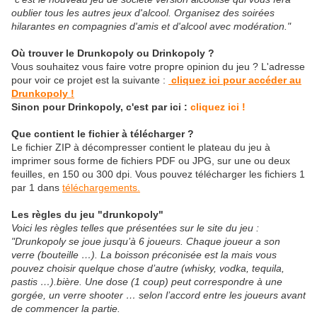
oublier tous les autres jeux d'alcool. Organisez des soirées
hilarantes en compagnies d'amis et d'alcool avec modération."
Où trouver le Drunkopoly ou Drinkopoly ?
Vous souhaitez vous faire votre propre opinion du jeu ? L'adresse
pour voir ce projet est la suivante :
cliquez ici pour accéder au
Drunkopoly !
Sinon pour Drinkopoly, c'est par ici :
cliquez ici !
Que contient le fichier à télécharger ?
Le fichier ZIP à décompresser contient le plateau du jeu à
imprimer sous forme de fichiers PDF ou JPG, sur une ou deux
feuilles, en 150 ou 300 dpi. Vous pouvez télécharger les fichiers 1
par 1 dans
téléchargements
.
Les règles du jeu "drunkopoly"
Voici les règles telles que présentées sur le site du jeu :
"Drunkopoly se joue jusqu’à 6 joueurs. Chaque joueur a son
verre (bouteille …). La boisson préconisée est la mais vous
pouvez choisir quelque chose d’autre (whisky, vodka, tequila,
pastis …).bière. Une dose (1 coup) peut correspondre à une
gorgée, un verre shooter … selon l’accord entre les joueurs avant
de commencer la partie.