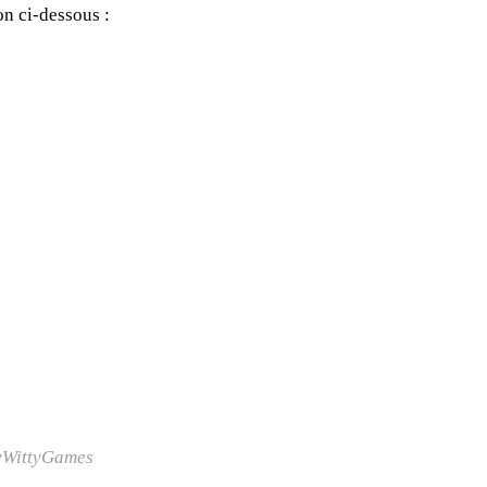
on ci-dessous :
WittyGames