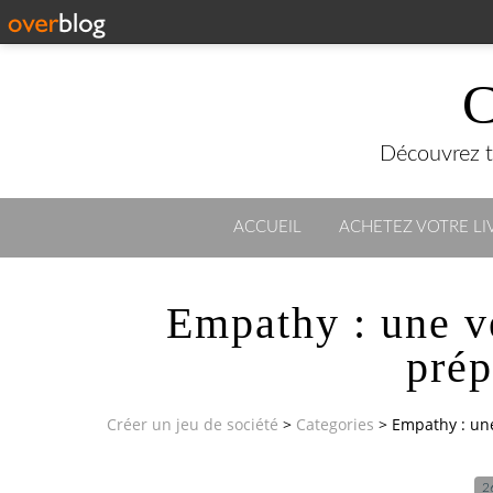
C
Découvrez to
ACCUEIL
ACHETEZ VOTRE LIV
Empathy : une v
prép
Créer un jeu de société
>
Categories
>
Empathy : une
2