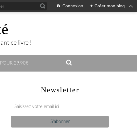
Connexion
+
Créer mon blog
té
nt ce livre !
 POUR 29,90€
Newsletter