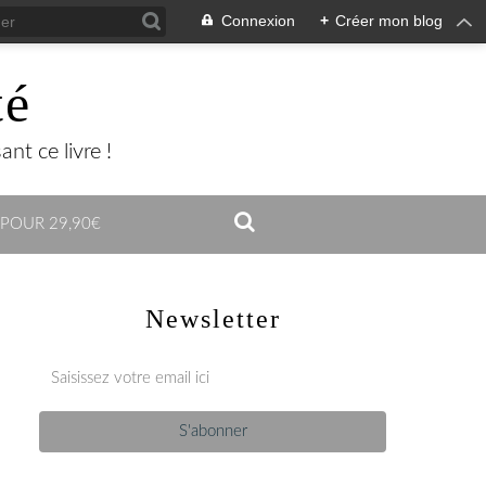
Connexion
+
Créer mon blog
té
nt ce livre !
 POUR 29,90€
Newsletter