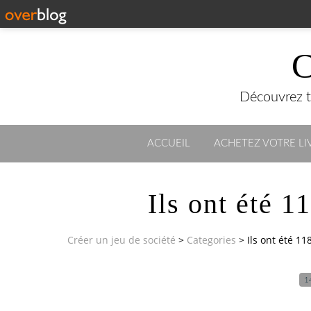
C
Découvrez to
ACCUEIL
ACHETEZ VOTRE LIV
Ils ont été 118
Créer un jeu de société
>
Categories
>
Ils ont été 118 
1