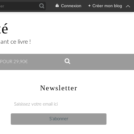
Connexion
+
Créer mon blog
té
nt ce livre !
 POUR 29,90€
Newsletter