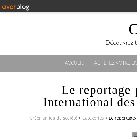
C
Découvrez to
ACCUEIL
ACHETEZ VOTRE LIV
Le reportage-
International de
Créer un jeu de société
>
Categories
>
Le reportage-
2