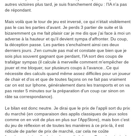
autres victoires plus tard, je suis franchement déçu : l'IA n'a pas
de répondant.
Mais voilà que le tour de jeu est inversé, ce qui n'était visiblement
pas le cas les parties d'avant. Je perds 3 partier de suite et là
bizaremment ça me fait plaisir car je me dis que j'ai face à moi un
adverse à la hauteur et qu'il devient sympa d'affronter. Du coup,
la déception passe. Les parties s'enchaînent ainsi ces deux
derniers jours. J'en cumule pas mal et constate que bien que je
sois plus souvent gagnant que perdant, l'IA sort des coups de
trafalgar sympas (il calcule à merveille comment m'empêcher de
jouer et me bloquer, sur plusieurs coups à l'avance...Ce qui
nécessite des calculs quand même assez difficiles pour un joueur
de chair et d'os et que de toutes façons on ne fait pas vraiment
car on est sur Iphone, généralement dans les transports et on va
pas rester 5 minutes sur la préparation d'un coup car sinon on
râte sa correspondance).
Le bilan est donc neutre. Je dirai que le prix de l'appli sort du prix
du marché (en comparaison des applis classiques de jeux solos
comme on en voit de plus en plus sur l'AppStore), mais bon c'est
du jeu de réflexion et de toutes les manières à ce prix-là, il est
ridicule de parler de prix de marché, car cela ne coûte