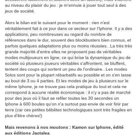
au niveau du plaisir du jeu : je m'ennuie à jouer tout seul à des
jeux de société.
Alors le bilan est le suivant pour le moment : rien n'est
véritablement fait à ce jour dans ce secteur sur l'Iphone. Il y a des
applications, peu nombreuses au regard du nombre de
références dans le dur, souvent des blockbusters bien connus, et
parfois quelques adaptations plus ou moins réussies...La très très
grande majorité d'entre elles ne proposent pas de véritables
modes multijoueurs en ligne, ce qui brise la dynamique du jeu de
société où plusieurs joueurs véritables s'affrontent, se bluffent,
tentent des coups qui sortent un peu de l'ordinaire...Les modes
Solos sont pour la plupart rébarbatifs au possible et on s'en lasse
au bout de 3 ou 4 parties. Et les modes de jeu à plusieurs sur le
même Iphone, je ne trouve pas cela pratique du tout et cela ne
correspond à aucune réalité économique : il n'y a pas de marché
pour des jeux où il faut se refiler toutes les 30 secondes un
Iphone à 600 boules qu'on n'a surtout pas envie de voir finir par
terre (car ces petites bêbêtes technologiques sont très fragiles en
plus d'être chères!)
Mais revenons à nos moutons : Kamon sur Iphone, édité
aux éditions Jactalea
.