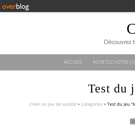
C
Découvrez to
ACCUEIL
ACHETEZ VOTRE LIV
Test du 
Créer un jeu de société
>
Categories
>
Test du jeu "
0