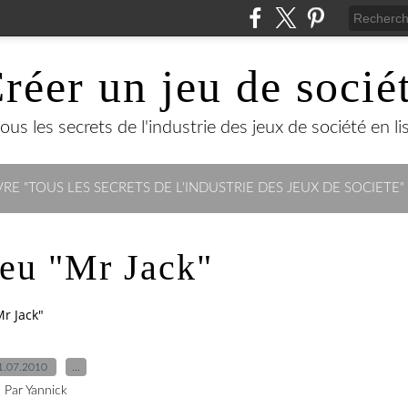
réer un jeu de socié
us les secrets de l'industrie des jeux de société en lisa
RE "TOUS LES SECRETS DE L'INDUSTRIE DES JEUX DE SOCIETE"
jeu "Mr Jack"
Mr Jack"
1.07.2010
…
Par Yannick