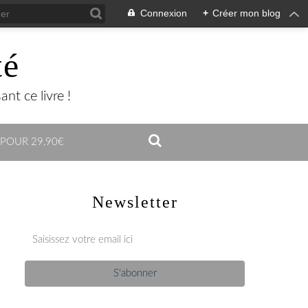
Connexion
+
Créer mon blog
té
nt ce livre !
 POUR 29,90€
Newsletter