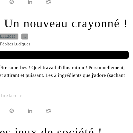
 Un nouveau crayonné !
3.11.2012
…
 Pépites Ludiques
être superbes ! Quel travail d'illustration ! Personnellement,
st attirant et puissant. Les 2 ingrédients que j'adore (sachant
Lire la suite
es jeux de société !