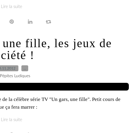
Lire la suite
une fille, les jeux de
ciété !
5.11.2012
…
 Pépites Ludiques
de la célèbre série TV "Un gars, une fille". Petit cours de
ue ça fera marrer :
Lire la suite