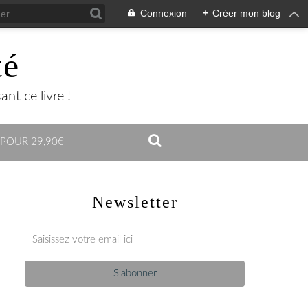
Connexion
+
Créer mon blog
té
nt ce livre !
 POUR 29,90€
Newsletter