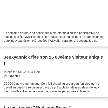
La semaine dernière fut dense sur la plateforme d'édition participative de
jeux de société Mywittygames.com : un second jeu est parti en fabrication et
deux nouveautés ont été lancées ! Witty Zibi sera donc le second jeu de
l'histoire ludique à être édité...
Jeuxyannick fête son 25 000ème visiteur unique
!
Publié le 11/03/2011 à 16:03
Par
Yannick
25 000 ème visiteur unique. Cela fait chaud au coeur pour un blog qui ne
devait au départ être qu'un espace de présentation de mes idées de jeux
personnelles. J'ai pu découvrir de nouvelles personnes et faire la
connaissance d'un secteur qui m'avait toujours...
Le test du jeu "Skull and Roses"