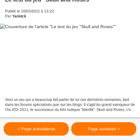
Publié le 10/03/2011 à 13:22
Par
Yannick
Voici un jeu qui a beaucoup fait parler de lui ces dernières semaines, tant
dans les forums spécialisés que sur les blogs. Il s'agit du grand vainqueur de
l'As d'Or 2011, le successeur du très ludique "Identik". Skull and Roses, c'est
un jeu d'Hervé Marly...
< Page précédente
Page suivante >