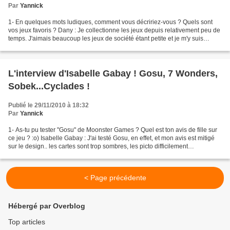
Par
Yannick
1- En quelques mots ludiques, comment vous décririez-vous ? Quels sont
vos jeux favoris ? Dany : Je collectionne les jeux depuis relativement peu de
temps. J'aimais beaucoup les jeux de société étant petite et je m'y suis
remise petit à petit grâce à...
L'interview d'Isabelle Gabay ! Gosu, 7 Wonders,
Sobek...Cyclades !
Publié le 29/11/2010 à 18:32
Par
Yannick
1- As-tu pu tester "Gosu" de Moonster Games ? Quel est ton avis de fille sur
ce jeu ? :o) Isabelle Gabay : J'ai testé Gosu, en effet, et mon avis est mitigé
sur le design.. les cartes sont trop sombres, les picto difficilement
différentiables (les castes...
< Page précédente
Hébergé par Overblog
Top articles