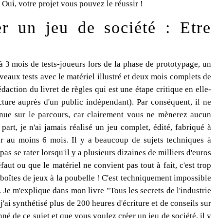
 Oui, votre projet vous pouvez le réussir !
r un jeu de société : Etre
à 3 mois de tests-joueurs lors de la phase de prototypage, un
veaux tests avec le matériel illustré et deux mois complets de
édaction du livret de règles qui est une étape critique en elle-
ure auprès d'un public indépendant). Par conséquent, il ne
enue sur le parcours, car clairement vous ne mènerez aucun
rt, je n'ai jamais réalisé un jeu complet, édité, fabriqué à
rer au moins 6 mois. Il y a beaucoup de sujets techniques à
pas se rater lorsqu'il y a plusieurs dizaines de milliers d'euros
faut ou que le matériel ne convient pas tout à fait, c'est trop
e boîtes de jeux à la poubelle ! C'est techniquement impossible
 Je m'explique dans mon livre "Tous les secrets de l'industrie
'ai synthétisé plus de 200 heures d'écriture et de conseils sur
nné de ce sujet et que vous voulez créer un jeu de société, il y