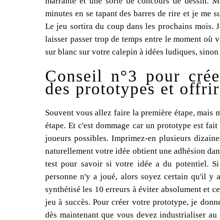
marrante et une sorte de concours de dessin. M
minutes en se tapant des barres de rire et je me s
Le jeu sortira du coup dans les prochains mois. Je 
laisser passer trop de temps entre le moment où 
sur blanc sur votre calepin à idées ludiques, sinon
Conseil n°3 pour crée
des prototypes et offri
Souvent vous allez faire la première étape, mais
étape. Et c'est dommage car un prototype est fai
joueurs possibles. Imprimez-en plusieurs dizaine
naturellement votre idée obtient une adhésion dans
test pour savoir si votre idée a du potentiel. S
personne n'y a joué, alors soyez certain qu'il y 
synthétisé les 10 erreurs à éviter absolument et ce
jeu à succès. Pour créer votre prototype, je don
dès maintenant que vous devez industrialiser au 