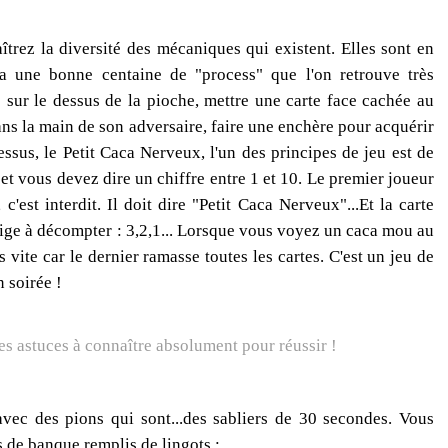
trez la diversité des mécaniques qui existent. Elles sont en
y a une bonne centaine de "process" que l'on retrouve très
sur le dessus de la pioche, mettre une carte face cachée au
 dans la main de son adversaire, faire une enchère pour acquérir
dessus, le Petit Caca Nerveux, l'un des principes de jeu est de
t vous devez dire un chiffre entre 1 et 10. Le premier joueur
 c'est interdit. Il doit dire "Petit Caca Nerveux"...Et la carte
ige à décompter : 3,2,1... Lorsque vous voyez un caca mou au
 vite car le dernier ramasse toutes les cartes. C'est un jeu de
n soirée !
vec des pions qui sont...des sabliers de 30 secondes. Vous
s de banque remplis de lingots :