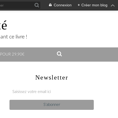
Connexion
+
Créer mon blog
té
nt ce livre !
 POUR 29,90€
Newsletter