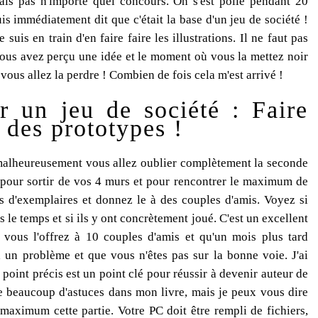
ais pas n'importe quel concours. On s'est poilé pendant 20
uis immédiatement dit que c'était la base d'un jeu de société !
suis en train d'en faire faire les illustrations. Il ne faut pas
vous avez perçu une idée et le moment où vous la mettez noir
 vous allez la perdre ! Combien de fois cela m'est arrivé !
r un jeu de société : Faire
r des prototypes !
 malheureusement vous allez oublier complètement la seconde
t pour sortir de vos 4 murs et pour rencontrer le maximum de
s d'exemplaires et donnez le à des couples d'amis. Voyez si
 le temps et si ils y ont concrètement joué. C'est un excellent
i vous l'offrez à 10 couples d'amis et qu'un mois plus tard
a un problème et que vous n'êtes pas sur la bonne voie. J'ai
 point précis est un point clé pour réussir à devenir auteur de
ne beaucoup d'astuces dans mon livre, mais je peux vous dire
maximum cette partie. Votre PC doit être rempli de fichiers,