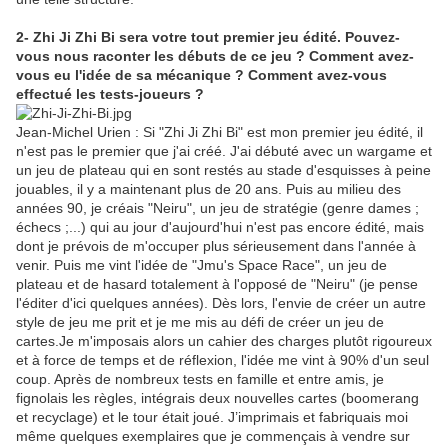
2- Zhi Ji Zhi Bi sera votre tout premier jeu édité. Pouvez-
vous nous raconter les débuts de ce jeu ? Comment avez-
vous eu l'idée de sa mécanique ? Comment avez-vous
effectué les tests-joueurs ?
Jean-Michel Urien : Si "Zhi Ji Zhi Bi" est mon premier jeu édité, il
n'est pas le premier que j'ai créé. J'ai débuté avec un wargame et
un jeu de plateau qui en sont restés au stade d'esquisses à peine
jouables, il y a maintenant plus de 20 ans. Puis au milieu des
années 90, je créais "Neiru", un jeu de stratégie (genre dames ;
échecs ;...) qui au jour d'aujourd'hui n'est pas encore édité, mais
dont je prévois de m'occuper plus sérieusement dans l'année à
venir. Puis me vint l'idée de "Jmu's Space Race", un jeu de
plateau et de hasard totalement à l'opposé de "Neiru" (je pense
l'éditer d'ici quelques années). Dès lors, l'envie de créer un autre
style de jeu me prit et je me mis au défi de créer un jeu de
cartes.Je m'imposais alors un cahier des charges plutôt rigoureux
et à force de temps et de réflexion, l'idée me vint à 90% d'un seul
coup. Après de nombreux tests en famille et entre amis, je
fignolais les règles, intégrais deux nouvelles cartes (boomerang
et recyclage) et le tour était joué. J’imprimais et fabriquais moi
même quelques exemplaires que je commençais à vendre sur