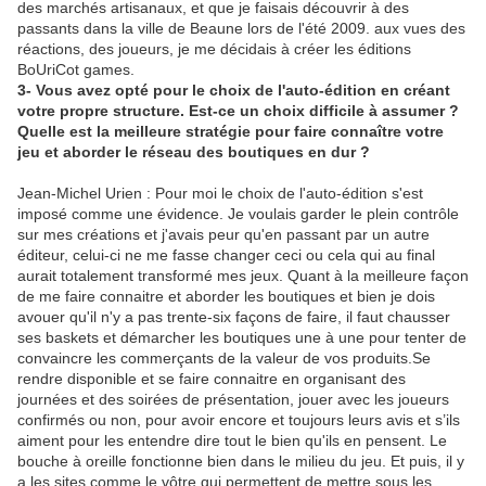
des marchés artisanaux, et que je faisais découvrir à des
passants dans la ville de Beaune lors de l'été 2009. aux vues des
réactions, des joueurs, je me décidais à créer les éditions
BoUriCot games.
3- Vous avez opté pour le choix de l'auto-édition en créant
votre propre structure. Est-ce un choix difficile à assumer ?
Quelle est la meilleure stratégie pour faire connaître votre
jeu et aborder le réseau des boutiques en dur ?
Jean-Michel Urien : Pour moi le choix de l'auto-édition s'est
imposé comme une évidence. Je voulais garder le plein contrôle
sur mes créations et j'avais peur qu'en passant par un autre
éditeur, celui-ci ne me fasse changer ceci ou cela qui au final
aurait totalement transformé mes jeux. Quant à la meilleure façon
de me faire connaitre et aborder les boutiques et bien je dois
avouer qu'il n'y a pas trente-six façons de faire, il faut chausser
ses baskets et démarcher les boutiques une à une pour tenter de
convaincre les commerçants de la valeur de vos produits.Se
rendre disponible et se faire connaitre en organisant des
journées et des soirées de présentation, jouer avec les joueurs
confirmés ou non, pour avoir encore et toujours leurs avis et s’ils
aiment pour les entendre dire tout le bien qu'ils en pensent. Le
bouche à oreille fonctionne bien dans le milieu du jeu. Et puis, il y
a les sites comme le vôtre qui permettent de mettre sous les