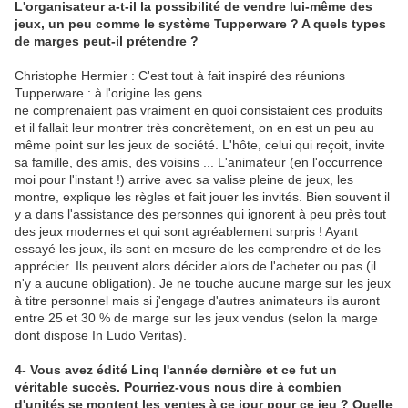
L'organisateur a-t-il la possibilité de vendre lui-même des
jeux, un peu comme le système Tupperware ? A quels types
de marges peut-il prétendre ?
Christophe Hermier : C'est tout à fait inspiré des réunions
Tupperware : à l'origine les gens
ne comprenaient pas vraiment en quoi consistaient ces produits
et il fallait leur montrer très concrètement, on en est un peu au
même point sur les jeux de société. L'hôte, celui qui reçoit, invite
sa famille, des amis, des voisins ... L'animateur (en l'occurrence
moi pour l'instant !) arrive avec sa valise pleine de jeux, les
montre, explique les règles et fait jouer les invités. Bien souvent il
y a dans l'assistance des personnes qui ignorent à peu près tout
des jeux modernes et qui sont agréablement surpris ! Ayant
essayé les jeux, ils sont en mesure de les comprendre et de les
apprécier. Ils peuvent alors décider alors de l'acheter ou pas (il
n'y a aucune obligation). Je ne touche aucune marge sur les jeux
à titre personnel mais si j'engage d'autres animateurs ils auront
entre 25 et 30 % de marge sur les jeux vendus (selon la marge
dont dispose In Ludo Veritas).
4- Vous avez édité Linq l'année dernière et ce fut un
véritable succès. Pourriez-vous nous dire à combien
d'unités se montent les ventes à ce jour pour ce jeu ? Quelle