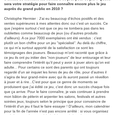
sera votre stratégie pour faire connaître encore plus le jeu
auprès du grand public en 2010 ?
Christophe Hermier : J'ai eu beaucoup d'échos positifs et des
ventes supérieures à mes attentes donc oui c'est un succès. Ce
que j'espère surtout c'est que ce jeu ne tombera pas dans les
oubliettes comme beaucoup de jeux (ou d'autres produits
d'ailleurs). A ce jour 7000 exemplaires ont été vendus : c'est
plutôt un bon chiffre pour un jeu "spécialisé". Au delà du chiffre,
ce qui m'a surtout apporté de la satisfaction ce sont les
témoignages des joueurs. Beaucoup m'ont raconté que grâce à
ce jeu ils ont pu initier des "non-joueurs" de leur entourage et leur
faire comprendre l'intérêt qu'il peut y avoir à jouer alors qu'on est
adulte... Pour certains ce sont des parents qui ont toujours
regardé d'un air inquiet les livres de jeu de rôle, pour d'autres il
s'agira de leur grand-mère avec qui ils auront passé un réveillon
à jouer et à rire...C'est pour que ce genre de moments se
produisent que j'ai édité ce jeu, c'est donc un succès chaque fois
que ça arrive. Pour le faire connaître, je vais continuer à prendre
mon bâton de pèlerin et arpenter les salons, festivals et autres
soirées jeux, toujours selon le principe que pour convaincre de
l'intérêt d'un jeu il faut le faire essayer ! D'ailleurs, mon calendrier
pour la fin de l'année n'est pas encore arrêté : si vous organisez