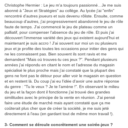
Christophe Hermier : Le jeu m'a toujours passionné…Je me suis
abonné à "Jeux et Stratégies" au collège. Au lycée j'ai "enfin"
rencontré d'autres joueurs et suis devenu rôliste. Ensuite, comme
beaucoup d'autres, j'ai progressivement abandonné le jeu de rôle
faute de temps. J'ai commencé le jeu de plateau comme un
palliatif, pour compenser l'absence du jeu de rôle. Et puis j'ai
découvert l'immense variété des jeux qui existent aujourd'hui et
maintenant je suis accro ! J'ai souvent sur moi un ou plusieurs
jeux et je profite des toutes les occasions pour initier des gens qui
ne les connaissent pas. Bien souvent ils sont ravis et me
demandent "Mais où trouves-tu ces jeux ?". Pendant plusieurs
années j'ai répondu en citant le nom et l'adresse du magasin
spécialisé le plus proche mais j'ai constaté que la plupart des
gens ne font pas le détour pour aller voir le magasin en question
et en restent là. Du coup j'ai eu l'idée d'avoir une autre réponse
du genre : "Tu le veux ? Je te l'amène !". En observant le milieu
du jeu et la façon dont il fonctionne j'ai trouvé des grandes
similitudes avec le principe de la vente en réunion. J'ai pensé
faire une étude de marché mais ayant constaté que ça me
coûterait plus cher que de créer la société, je me suis jeté
directement à l'eau (en gardant tout de même mon travail !).
3- Comment se déroule concrètement une soirée-jeux ?