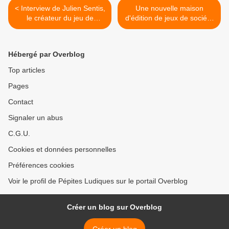
< Interview de Julien Sentis,
Une nouvelle maison
le créateur du jeu de
d'édition de jeux de société
société "Déclic ?!"
recherche un
stagiaire...Bienvenue chez
Witty Editions ! >
Hébergé par Overblog
Top articles
Pages
Contact
Signaler un abus
C.G.U.
Cookies et données personnelles
Préférences cookies
Voir le profil de Pépites Ludiques sur le portail Overblog
Créer un blog sur Overblog