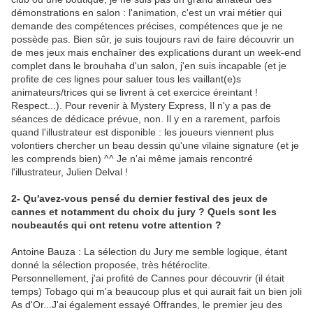
démonstrations en salon : l'animation, c'est un vrai métier qui
demande des compétences précises, compétences que je ne
possède pas. Bien sûr, je suis toujours ravi de faire découvrir un
de mes jeux mais enchaîner des explications durant un week-end
complet dans le brouhaha d'un salon, j'en suis incapable (et je
profite de ces lignes pour saluer tous les vaillant(e)s
animateurs/trices qui se livrent à cet exercice éreintant !
Respect...). Pour revenir à Mystery Express, Il n'y a pas de
séances de dédicace prévue, non. Il y en a rarement, parfois
quand l'illustrateur est disponible : les joueurs viennent plus
volontiers chercher un beau dessin qu'une vilaine signature (et je
les comprends bien) ^^ Je n'ai même jamais rencontré
l'illustrateur, Julien Delval !
2- Qu'avez-vous pensé du dernier festival des jeux de
cannes et notamment du choix du jury ? Quels sont les
noubeautés qui ont retenu votre attention ?
Antoine Bauza : La sélection du Jury me semble logique, étant
donné la sélection proposée, très hétéroclite.
Personnellement, j'ai profité de Cannes pour découvrir (il était
temps) Tobago qui m'a beaucoup plus et qui aurait fait un bien joli
As d'Or...J'ai également essayé Offrandes, le premier jeu des