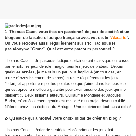
1- Thomas Cauet, vous êtes un passionné de jeux de société et un
blogueur de la sphère ludique française avec votre site "
Alacarte
".
On vous retrouve aussi régulièrement sur Tric Trac sous le
pseudonyme "Grunt". Quel est votre parcours personnel ?
Thomas Cauet : Un parcours ludique certainement classique qui passe
par le risk, les jeux de rôle, magic, puis les jeux de plateau. Depuis
quelques années, je me suis un peu plus impliqué (en tout cas, en
terme d'investissement de temps) et teste régulièrement les jeux
Ystari, et apporter par petites pointes ce que j'aime dans les jeux (ce
qui est après la meilleure garantie pour avoir ensuite des jeux qui me
plaisent ;). Deux brillants auteurs, Guillaume Montiage et Jacques
Bariot, m'ont également gentiment associé à un projet devenu publié:
Néfertiti chez Les éditions du Matagot. Une expérience tout aussi riche!
2- Qu'est-ce qui a motivé votre choix initial de créer un blog ?
Thomas Cauet : Parler de stratégie et décortiquer les jeux fait
forcément partie des séances de tests et des réglages. Et comme c'est