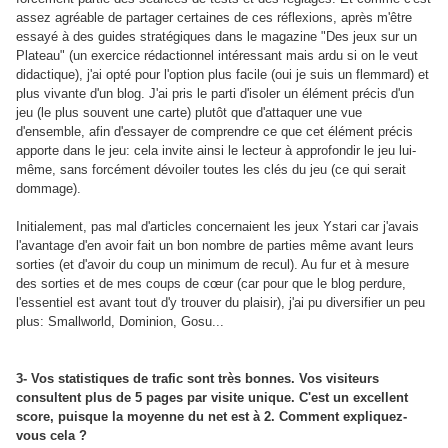
assez agréable de partager certaines de ces réflexions, après m'être
essayé à des guides stratégiques dans le magazine "Des jeux sur un
Plateau" (un exercice rédactionnel intéressant mais ardu si on le veut
didactique), j'ai opté pour l'option plus facile (oui je suis un flemmard) et
plus vivante d'un blog. J'ai pris le parti d'isoler un élément précis d'un
jeu (le plus souvent une carte) plutôt que d'attaquer une vue
d'ensemble, afin d'essayer de comprendre ce que cet élément précis
apporte dans le jeu: cela invite ainsi le lecteur à approfondir le jeu lui-
même, sans forcément dévoiler toutes les clés du jeu (ce qui serait
dommage).
Initialement, pas mal d'articles concernaient les jeux Ystari car j'avais
l'avantage d'en avoir fait un bon nombre de parties même avant leurs
sorties (et d'avoir du coup un minimum de recul). Au fur et à mesure
des sorties et de mes coups de cœur (car pour que le blog perdure,
l'essentiel est avant tout d'y trouver du plaisir), j'ai pu diversifier un peu
plus: Smallworld, Dominion, Gosu...
3- Vos statistiques de trafic sont très bonnes. Vos visiteurs
consultent plus de 5 pages par visite unique. C'est un excellent
score, puisque la moyenne du net est à 2. Comment expliquez-
vous cela ?