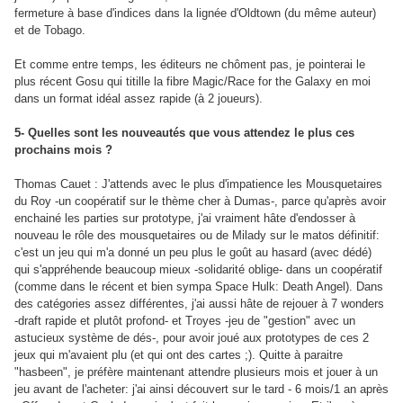
fermeture à base d'indices dans la lignée d'Oldtown (du même auteur)
et de Tobago.
Et comme entre temps, les éditeurs ne chôment pas, je pointerai le
plus récent Gosu qui titille la fibre Magic/Race for the Galaxy en moi
dans un format idéal assez rapide (à 2 joueurs).
5- Quelles sont les nouveautés que vous attendez le plus ces
prochains mois ?
Thomas Cauet : J'attends avec le plus d'impatience les Mousquetaires
du Roy -un coopératif sur le thème cher à Dumas-, parce qu'après avoir
enchainé les parties sur prototype, j'ai vraiment hâte d'endosser à
nouveau le rôle des mousquetaires ou de Milady sur le matos définitif:
c'est un jeu qui m'a donné un peu plus le goût au hasard (avec dédé)
qui s'appréhende beaucoup mieux -solidarité oblige- dans un coopératif
(comme dans le récent et bien sympa Space Hulk: Death Angel). Dans
des catégories assez différentes, j'ai aussi hâte de rejouer à 7 wonders
-draft rapide et plutôt profond- et Troyes -jeu de "gestion" avec un
astucieux système de dés-, pour avoir joué aux prototypes de ces 2
jeux qui m'avaient plu (et qui ont des cartes ;). Quitte à paraitre
"hasbeen", je préfère maintenant attendre plusieurs mois et jouer à un
jeu avant de l'acheter: j'ai ainsi découvert sur le tard - 6 mois/1 an après