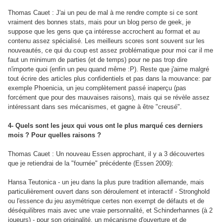
Thomas Cauet : J'ai un peu de mal à me rendre compte si ce sont
vraiment des bonnes stats, mais pour un blog perso de geek, je
suppose que les gens que ça intéresse accrochent au format et au
contenu assez spécialisé. Les meilleurs scores sont souvent sur les
nouveautés, ce qui du coup est assez problématique pour moi car il me
faut un minimum de parties (et de temps) pour ne pas trop dire
n'importe quoi (enfin un peu quand même :P). Reste que j'aime malgré
tout écrire des articles plus confidentiels et pas dans la mouvance: par
exemple Phoenicia, un jeu complètement passé inaperçu (pas
forcément que pour des mauvaises raisons), mais qui se révèle assez
intéressant dans ses mécanismes, et gagne à être "creusé".
4- Quels sont les jeux qui vous ont le plus marqué ces derniers
mois ? Pour quelles raisons ?
Thomas Cauet : Un nouveau Essen approchant, il y a 3 découvertes
que je retiendrai de la "fournée" précédente (Essen 2009):
Hansa Teutonica - un jeu dans la plus pure tradition allemande, mais
particulièrement ouvert dans son déroulement et interactif - Stronghold
ou l'essence du jeu asymétrique certes non exempt de défauts et de
déséquilibres mais avec une vraie personnalité, et Schinderhannes (à 2
joueurs) - pour son originalité, un mécanisme d'ouverture et de