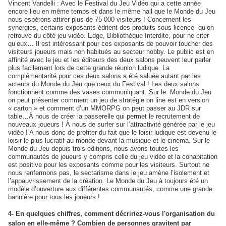
Vincent Vandelli : Avec le Festival du Jeu Vidéo qui a cette année
encore lieu en même temps et dans le même hall que le Monde du Jeu
nous espérons attirer plus de 75 000 visiteurs ! Concernent les
synergies, certains exposants éditent des produits sous licence
qu’on
retrouve du côté jeu vidéo. Edge, Bibliothèque Interdite, pour ne citer
qu’eux… Il est intéressant pour ces exposants de pouvoir toucher des
visiteurs joueurs mais non habitués au secteur hobby. Le public est en
affinité avec le jeu et les éditeurs des deux salons peuvent leur parler
plus facilement lors de cette grande réunion ludique. La
complémentarité pour ces deux salons a été saluée autant par les
acteurs du Monde du Jeu que ceux du Festival ! Les deux salons
fonctionnent comme des vases communiquant. Sur le
Monde du Jeu
on peut présenter comment un jeu de stratégie on line est en version
« carton » et comment d’un MMORPG on peut passer au JDR sur
table…À nous de créer la passerelle qui permet le recrutement de
nouveaux joueurs ! À nous de surfer sur l’attractivité générée par le jeu
vidéo ! A nous donc de profiter du fait que le loisir ludique est devenu le
loisir le plus lucratif au monde devant la musique et le cinéma. Sur le
Monde du Jeu depuis trois éditions, nous avons toutes les
communautés de joueurs y compris celle du jeu vidéo et la cohabitation
est positive pour les exposants comme pour les visiteurs. Surtout ne
nous renfermons pas, le sectarisme dans le jeu amène l’isolement et
l’appauvrissement de la création. Le Monde du Jeu à toujours été un
modèle d’ouverture aux différentes communautés, comme une grande
bannière pour tous les joueurs !
4- En quelques chiffres, comment décririez-vous l'organisation du
salon en elle-même ? Combien de personnes gravitent par