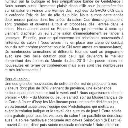
humeur par la loufoque et très sympathique bande de GndeMerde !
Nous aurons aussi l’immense plaisir d’accueillir pour la première fois
sur un salon en France une Remise des Trophées du GROG d’Or dans
la catégorie Prix de Jeu de rôle du public. Nous aurons cette année
deux murder parties dans les allées du salon. Ces deux organisations
sont gratuites et ouvertes à tous et proposées dès l’entrée dans le
salon…Nous aurons aussi un Espace Jeux qui permettra à ceux qui
viennent d’acheter un jeu sur le salon d’immédiatement se lancer à
l’essayer…Et enfin, pour ce qui concerne les principales nouveautés à
l’intérieur du salon ! Nous avons mis en place une arène de combat
pour du soft combat (combat pour le GN avec armes en mousse-latex).
De nombreuses animations et différents tournois sont au programme
avec une très belle dotation pour celui qui deviendra le meilleur
combattant des Joutes du Monde du Jeu 2010 ! Je passe toutes les
nouveautés en terme de conférences mais elles sont très nombreuses
et très intéressantes !
Hors du salon :
Une des grandes nouveautés de cette année, est de proposer à nos
visiteurs dont plus de 30% viennent de province, une expérience
ludique quasi continue sur tout le week-end ! Nous organiserons donc le
premier « OFF » du Monde du Jeu le samedi soir au Musée français de
la Carte à Jouer d’Issy les Moulineaux pour une soirée dédiée au jeu,
en partenariat aussi avec l’équipe des Protoludiques qui mettra en
avant la création ludique et le travail des auteurs de jeux ! Cette soirée
sera gratuite pour tous les visiteurs du salon ! En parallèle se déroulera
aussi la soirée médiévale costumée aux caves Saint-Sabin (à Bastille)
: ouvert à tous, diner puis soirée musicale médiévale ! Notre site s'en