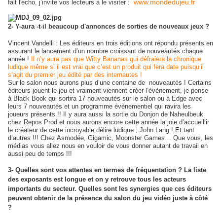
www.mondedujeu.fr
fait l'écho, j’invite vos lecteurs à le visiter :
2- Y-aura -t-il beaucoup d'annonces de sorties de nouveaux jeux ?
Vincent Vandelli : Les éditeurs en trois éditions ont répondu présents en
assurant le lancement d’un nombre croissant de nouveautés chaque
année !
Il n’y aura pas que Witty Bananas qui défraiera la chronique
ludique même si il est vrai que c’est un produit qui fera date puisqu’il
s’agit du premier jeu édité par des internautes !
Sur le salon nous aurons plus d’une centaine de
nouveautés ! Certains
éditeurs jouent le jeu et vraiment viennent créer l’évènement, je pense
à Black Book qui sortira 17 nouveautés sur le salon ou à Edge avec
leurs 7 nouveautés et un programme évènementiel qui ravira les
joueurs présents !! Il y aura aussi la sortie du Donjon de Naheulbeuk
chez Repos Prod et nous aurons encore cette année la joie d’accueillir
le créateur de cette incroyable délire ludique ; John Lang ! Et tant
d’autres !!! Chez Asmodée, Gigamic, Moonster Games… Que vous, les
médias vous allez nous en vouloir de vous donner autant de travail en
aussi peu de temps !!!
3- Quelles sont vos attentes en termes de fréquentation ? La liste
des exposants est longue et on y retrouve tous les acteurs
importants du secteur. Quelles sont les synergies que ces éditeurs
peuvent obtenir de la présence du salon du jeu vidéo juste à côté
?