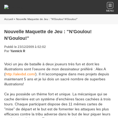
MENU
Accueil
» Nouvelle Maquette de Jeu : "N'Goulou! N'Goulou!"
Nouvelle Maquette de Jeu : "N'Goulou!
N'Goulou!"
Publié le 23/12/2009 à 02:02
Par
Yannick R
Voici un jeu de bataille à deux joueurs très fun et dont les
illustrations sont l'oeuvre de mon dessinateur préféré : Alex A
(
http://alexbd.com/
). Il m'accompagne dans mes projets depuis
maintenant 5 ans et je lui dois un sacré nombre de superbes
illustrations!
Ce jeu possède un thème fort et unique. La mécanique qui se
cache derrière est un système d'enchères faces cachées à trois
tours. Chaque participant dispose des 11 mêmes cartes de
"mise" de départ et le but est de fomenter les attaques les plus
efficaces contre la tribu adverse dans le but de leur piquer leurs