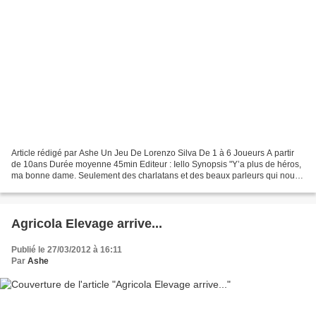
Article rédigé par Ashe Un Jeu De Lorenzo Silva De 1 à 6 Joueurs A partir
de 10ans Durée moyenne 45min Editeur : Iello Synopsis "Y’a plus de héros,
ma bonne dame. Seulement des charlatans et des beaux parleurs qui nous
chantonnent leurs soi-disant faits...
Agricola Elevage arrive...
Publié le 27/03/2012 à 16:11
Par
Ashe