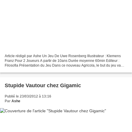
Article rédigé par Ashe Un Jeu De Uwe Rosenberg Illustrateur : Klemens
Franz Pour 2 Joueurs A partir de 10ans Durée moyenne 60min Editeur :
Filosofia Présentation du Jeu Dans ce nouveau Agricola, le but du jeu va
être simple ! Il va falloir élever un...
Stupide Vautour chez Gigamic
Publié le 23/03/2012 à 13:16
Par
Ashe