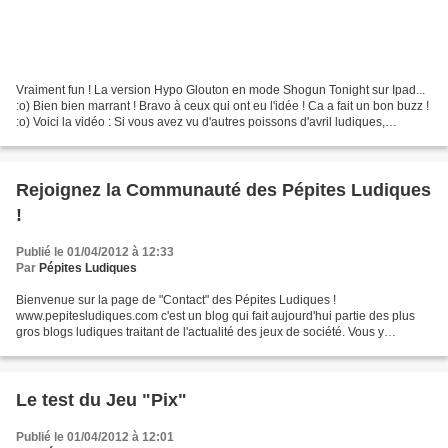
Vraiment fun ! La version Hypo Glouton en mode Shogun Tonight sur Ipad...
:o) Bien bien marrant ! Bravo à ceux qui ont eu l'idée ! Ca a fait un bon buzz !
:o) Voici la vidéo : Si vous avez vu d'autres poissons d'avril ludiques,
n'hésitez pas à les faire...
Rejoignez la Communauté des Pépites Ludiques
!
Publié le 01/04/2012 à 12:33
Par
Pépites Ludiques
Bienvenue sur la page de "Contact" des Pépites Ludiques !
www.pepitesludiques.com c'est un blog qui fait aujourd'hui partie des plus
gros blogs ludiques traitant de l'actualité des jeux de société. Vous y
retrouvez régulièrement des interviews (aujourd'hui...
Le test du Jeu "Pix"
Publié le 01/04/2012 à 12:01