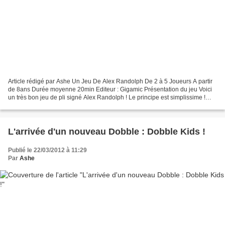
Article rédigé par Ashe Un Jeu De Alex Randolph De 2 à 5 Joueurs A partir
de 8ans Durée moyenne 20min Editeur : Gigamic Présentation du jeu Voici
un très bon jeu de pli signé Alex Randolph ! Le principe est simplissime !
Tout les joueurs commencent avec...
L'arrivée d'un nouveau Dobble : Dobble Kids !
Publié le 22/03/2012 à 11:29
Par
Ashe