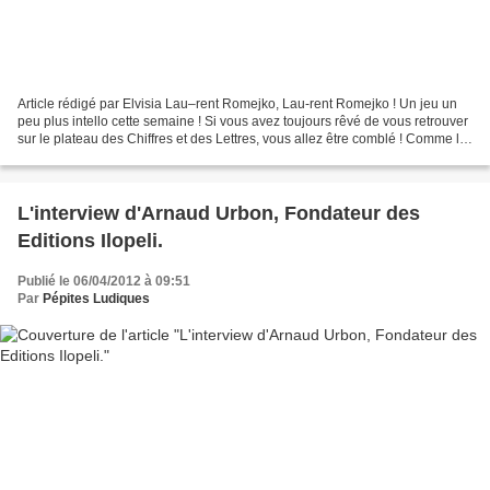
Article rédigé par Elvisia Lau–rent Romejko, Lau-rent Romejko ! Un jeu un
peu plus intello cette semaine ! Si vous avez toujours rêvé de vous retrouver
sur le plateau des Chiffres et des Lettres, vous allez être comblé ! Comme le
jeu télévisé, le but...
L'interview d'Arnaud Urbon, Fondateur des
Editions Ilopeli.
Publié le 06/04/2012 à 09:51
Par
Pépites Ludiques